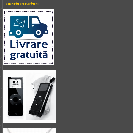
Vezi to�i produc�torii »