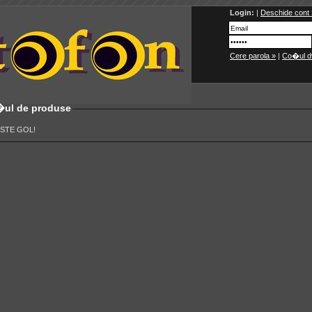
Login:
|
Deschide cont 
Cere parola »
|
Co�ul d
ul de produse
STE GOL!