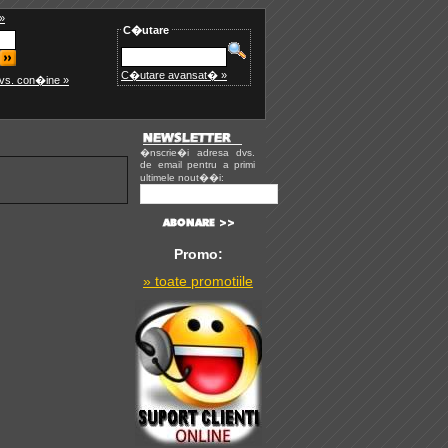
»
C�utare
C�utare avansat� »
vs. con�ine »
�nscrie�i adresa dvs.
de email pentru a primi
ultimele nout��i:
Promo:
» toate promotiile