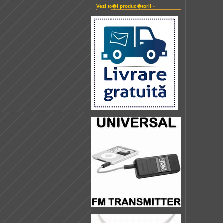
Vezi to�i produc�torii »