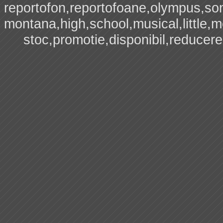
reportofon,reportofoane,olympus,sony
montana,high,school,musical,little,me
stoc,promotie,disponibil,reducere