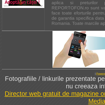
aplica si preturilor
REPORTOFON.ro sunt vala
face toate eforturile pent
de garantia specifica data 
Romania. Toate marcile apar
|
Powere
Fotografiile / linkurile prezentate 
nu creeaza in
Director web gratuit de magazine o
Media