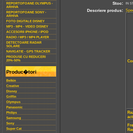
Stoc:
REPORTOFOANE OLYMPUS -
IN S
ARHIVA
Descriere produs:
Spec
REPORTOFOANE SONY -
ARHIVA
FOTO DIGITALE DISNEY
MP3 - MP4 - VIDEO DISNEY
ACCESORII IPHONE / IPOD
RADIO / MP3 / MP4 PLAYER
DETECTOARE RADAR
SOLARE
NAVIGATIE - GPS TRACKER
PRODUSE CU REDUCERI
20%-50%
Co
Produc�tori
Belkin
Creative
Disney
Griffin
Olympus
Panasonic
Ra
Philips
ac
Samsung
Sony
Fr
Super Cat
Ra