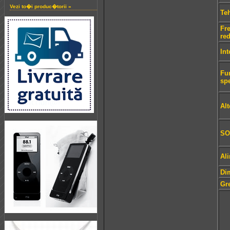
Vezi to�i produc�torii »
Te
Fr
re
Int
Fun
sp
Alt
SO
Al
Di
Gr