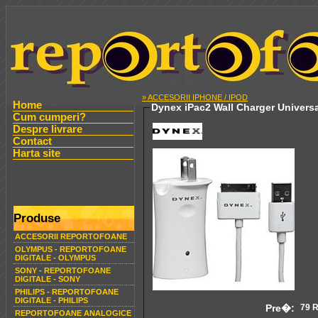
» ACCESORII IPHONE / IPOD
Home
Dynex iPac2 Wall Charger Univers
Cum cumperi?
Despre livrare
Contact
Harta site
Produse
ACCESORII REPORTOFOANE
OLYMPUS - REPORTOFOANE
DIGITALE - OLYMPUS
SONY - REPORTOFOANE
DIGITALE - SONY
PHILIPS - REPORTOFOANE
DIGITALE - PHILIPS
Pre�:
79 
REPORTOFOANE ANALOGICE