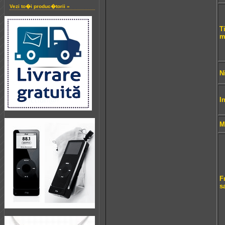
Vezi to�i produc�torii »
T
m
N
I
M
F
s