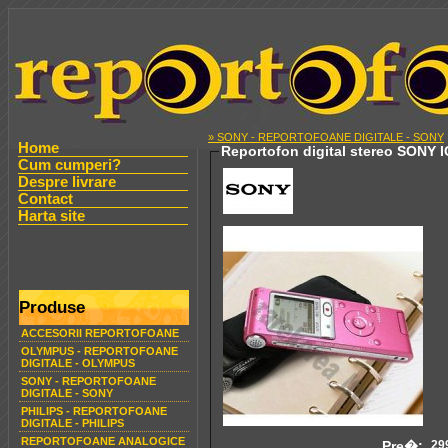
» SONY - REPORTOFOANE DIGITALE - SONY
Home
Reportofon digital stereo SONY 
Cum cumperi?
Despre livrare
Contact
Harta site
Produse
ACCESORII REPORTOFOANE
OLYMPUS - REPORTOFOANE
DIGITALE - OLYMPUS
SONY - REPORTOFOANE
DIGITALE - SONY
PHILIPS - REPORTOFOANE
DIGITALE - PHILIPS
REPORTOFOANE ANALOGICE
Pre�:
29