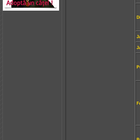
D
J
J
P
F
B