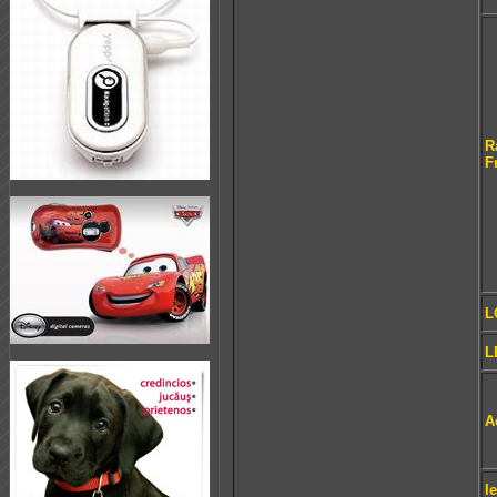
R
F
L
L
A
I