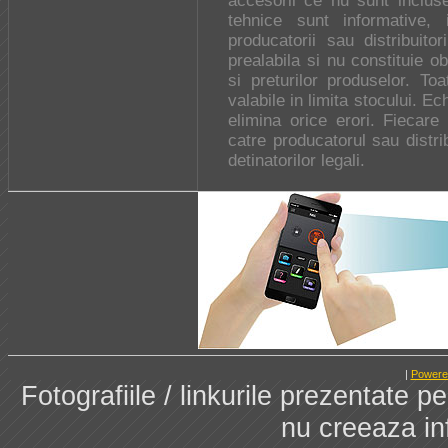
accesorii ce nu sunt incluse
tehnice sunt informative,
producatorii sau distribuitor
prealabila si nu constituie ob
si preturilor produselor. 
valabile in limita stocului. 
elimina orice erori. Fiecare
catre producatorul sau distri
detinatorilor legali.
|
Powere
Fotografiile / linkurile prezentate 
nu creeaza in