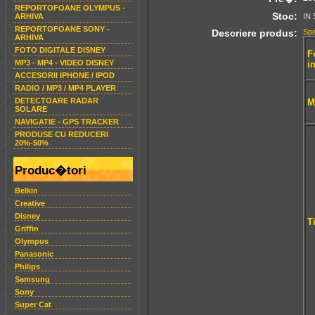
REPORTOFOANE OLYMPUS -
Stoc:
ARHIVA
IN
REPORTOFOANE SONY -
Descriere produs:
Spe
ARHIVA
FOTO DIGITALE DISNEY
F
MP3 - MP4 - VIDEO DISNEY
i
ACCESORII IPHONE / IPOD
RADIO / MP3 / MP4 PLAYER
DETECTOARE RADAR
M
SOLARE
NAVIGATIE - GPS TRACKER
PRODUSE CU REDUCERI
20%-50%
Produc�tori
Belkin
Creative
Disney
T
Griffin
Olympus
Panasonic
Philips
Samsung
Sony
Super Cat